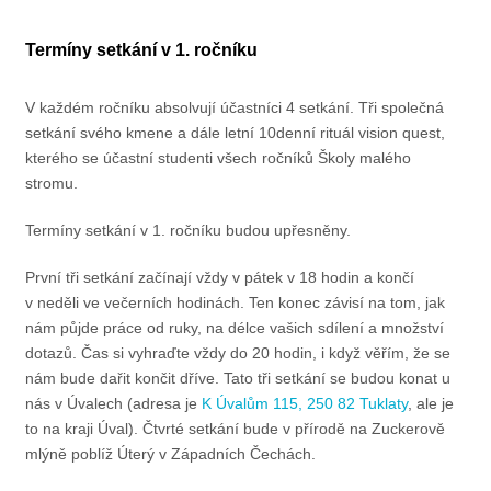
Termíny setkání v 1. ročníku
V každém ročníku absolvují účastníci 4 setkání. Tři společná
setkání svého kmene a dále letní 10denní rituál vision quest,
kterého se účastní studenti všech ročníků Školy malého
stromu.
Termíny setkání v 1. ročníku budou upřesněny.
První tři setkání začínají vždy v pátek v 18 hodin a končí
v neděli ve večerních hodinách. Ten konec závisí na tom, jak
nám půjde práce od ruky, na délce vašich sdílení a množství
dotazů. Čas si vyhraďte vždy do 20 hodin, i když věřím, že se
nám bude dařit končit dříve. Tato tři setkání se budou konat u
nás v Úvalech (adresa je
K Úvalům 115, 250 82 Tuklaty
, ale je
to na kraji Úval). Čtvrté setkání bude v přírodě na Zuckerově
mlýně poblíž Úterý v Západních Čechách.