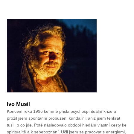
Ivo Musil
Koncem roku 1996 ke mně přišla psychospirituální krize a
prožil jsem spontánní probuzení kundalini, aniž jsem tenkrát
tušil, o co jde. Poté následovalo období hledání vlastní cesty ke
spiritualitě a k sebepoznání. Učil jsem se pracovat s energiemi,