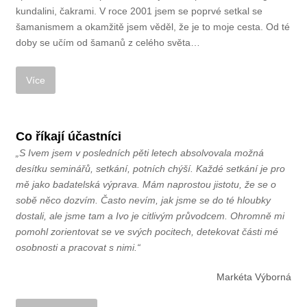
kundalini, čakrami. V roce 2001 jsem se poprvé setkal se
šamanismem a okamžitě jsem věděl, že je to moje cesta. Od té
doby se učím od šamanů z celého světa…
Co říkají účastníci
„S Ivem jsem v posledních pěti letech absolvovala možná
desítku seminářů, setkání, potních chýší. Každé setkání je pro
mě jako badatelská výprava. Mám naprostou jistotu, že se o
sobě něco dozvím. Často nevím, jak jsme se do té hloubky
dostali, ale jsme tam a Ivo je citlivým průvodcem. Ohromně mi
pomohl zorientovat se ve svých pocitech, detekovat části mé
osobnosti a pracovat s nimi.“
Markéta Výborná