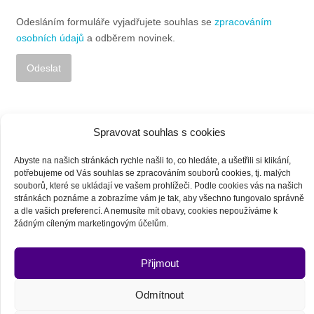
Odesláním formuláře vyjadřujete souhlas se
zpracováním
osobních údajů
a odběrem novinek.
Alternative:
Spravovat souhlas s cookies
Abyste na našich stránkách rychle našli to, co hledáte, a ušetřili si klikání,
potřebujeme od Vás souhlas se zpracováním souborů cookies, tj. malých
souborů, které se ukládají ve vašem prohlížeči.
Podle cookies vás na našich
stránkách poznáme a zobrazíme vám je tak, aby všechno fungovalo správně
a dle vašich preferencí. A nemusíte mít obavy, cookies nepoužíváme k
žádným cíleným marketingovým účelům.
Zastáváme názor, že moudrost přírodních národů má být
dostupná každému. Pokud máte zájem o seminář, ale v účasti
vám brání špatná finanční situace, neváhejte nám napsat o
Přijmout
slevu.
Odmítnout