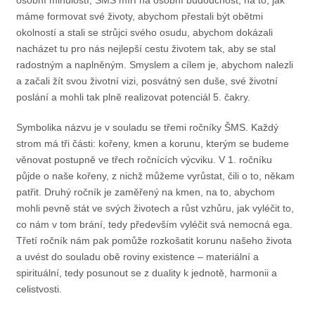
osobní minulostí, ŠMS míří na osobní budoucnost, na to, jak
máme formovat své životy, abychom přestali být obětmi
okolností a stali se strůjci svého osudu, abychom dokázali
nacházet tu pro nás nejlepší cestu životem tak, aby se stal
radostným a naplněným. Smyslem a cílem je, abychom nalezli
a začali žít svou životní vizi, posvátný sen duše, své životní
poslání a mohli tak plně realizovat potenciál 5. čakry.
Symbolika názvu je v souladu se třemi ročníky ŠMS. Každý
strom má tři části: kořeny, kmen a korunu, kterým se budeme
věnovat postupně ve třech ročnících výcviku. V 1. ročníku
půjde o naše kořeny, z nichž můžeme vyrůstat, čili o to, někam
patřit. Druhý ročník je zaměřený na kmen, na to, abychom
mohli pevně stát ve svých životech a růst vzhůru, jak vyléčit to,
co nám v tom brání, tedy především vyléčit svá nemocná ega.
Třetí ročník nám pak pomůže rozkošatit korunu našeho života
a uvést do souladu obě roviny existence – materiální a
spirituální, tedy posunout se z duality k jednotě, harmonii a
celistvosti.