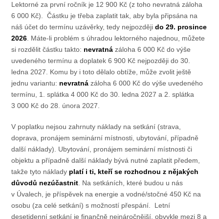
Lektorné za první ročník je 12 900 Kč (z toho nevratná záloha
6 000 Kč). Částku je třeba zaplatit tak, aby byla připsána na
náš účet do termínu uzávěrky, tedy nejpozději
do 29. prosince
2026
. Máte-li problém s úhradou lektorného najednou, můžete
si rozdělit částku takto:
nevratná
záloha 6 000 Kč do výše
uvedeného termínu a doplatek 6 900 Kč nejpozději do 30.
ledna 2027. Komu by i toto dělalo obtíže, může zvolit ještě
jednu variantu:
nevratná
záloha 6 000 Kč do výše uvedeného
termínu, 1. splátka 4 000 Kč do 30. ledna 2027 a 2. splátka
3 000 Kč do 28. února 2027.
V poplatku nejsou zahrnuty náklady na setkání (strava,
doprava, pronájem seminární místnosti, ubytování, případně
další náklady). Ubytování, pronájem seminární místnosti či
objektu a případně další náklady bývá nutné zaplatit předem,
takže tyto náklady
platí i ti, kteří se rozhodnou z nějakých
důvodů nezúčastnit
. Na setkáních, které budou u nás
v Úvalech, je příspěvek na energie a vodné/stočné 450 Kč na
osobu (za celé setkání) s možností přespání. Letní
desetidenní setkání je finančně nejnáročnější, obvykle mezi 8 a