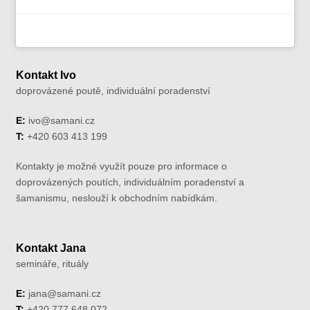
Kontakt Ivo
doprovázené poutě, individuální poradenství
E:
ivo@samani.cz
T:
+420 603 413 199
Kontakty je možné využít pouze pro informace o
doprovázených poutích, individuálním poradenství a
šamanismu, neslouží k obchodním nabídkám.
Kontakt Jana
semináře, rituály
E:
jana@samani.cz
T:
+420 777 648 072