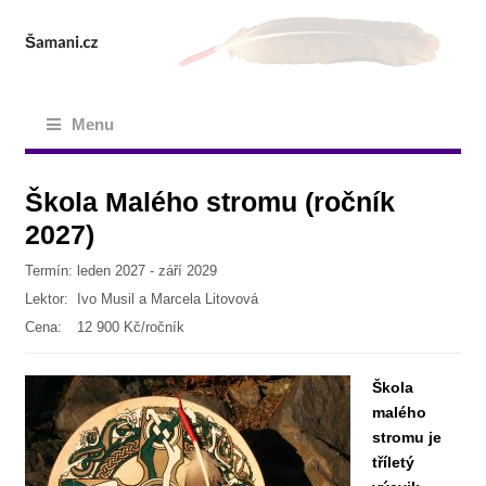
Menu
Škola Malého stromu (ročník
2027)
Termín:
leden 2027 - září 2029
Lektor:
Ivo Musil a Marcela Litovová
Cena:
12 900 Kč/ročník
Škola
malého
stromu je
tříletý