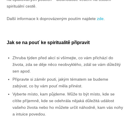
spirituální cestě.
Další informace k doprovázeným poutím najdete
zde
.
Jak se na pouť ke spiritualitě připravit
Zhruba týden před akcí si všímejte, co vám přichází do
života, zda se děje něco neobvyklého, zdál se vám důležitý
sen apod.
Připravte si záměr pouti, jakým tématem se budeme
zabývat, co by vám pouť měla přinést.
Vyberte místo, kam půjdeme. Může to být místo, kde se
cítíte příjemně, kde se odehrála nějaká důležitá událost
vašeho života nebo ho můžete určit náhodně, kam vás nohy
a intuice povedou.