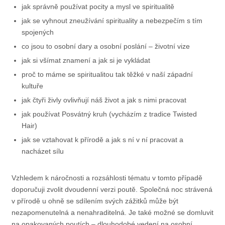
jak správně používat pocity a mysl ve spiritualitě
jak se vyhnout zneužívání spirituality a nebezpečím s tím
spojených
co jsou to osobní dary a osobní poslání – životní vize
jak si všímat znamení a jak si je vykládat
proč to máme se spiritualitou tak těžké v naší západní
kultuře
jak čtyři živly ovlivňují náš život a jak s nimi pracovat
jak používat Posvátný kruh (vycházím z tradice Twisted
Hair)
jak se vztahovat k přírodě a jak s ní v ní pracovat a
nacházet sílu
Vzhledem k náročnosti a rozsáhlosti tématu v tomto případě
doporučuji zvolit dvoudenní verzi poutě. Společná noc strávená
v přírodě u ohně se sdílením svých zážitků může být
nezapomenutelná a nenahraditelná. Je také možné se domluvit
na opakovaných poutích – dlouhodobé vedení na osobní