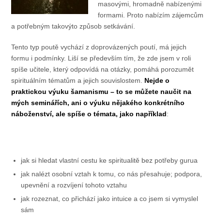
masovými, hromadně nabízenými
formami. Proto nabízím zájemcům
a potřebným takovýto způsob setkávání.
Tento typ poutě vychází z doprovázených poutí, má jejich
formu i podmínky. Liší se především tím, že zde jsem v roli
spíše učitele, který odpovídá na otázky, pomáhá porozumět
spirituálním tématům a jejich souvislostem.
Nejde o
praktickou výuku šamanismu – to se můžete naučit na
mých seminářích, ani o výuku nějakého konkrétního
náboženství, ale spíše o témata, jako například
:
jak si hledat vlastní cestu ke spiritualitě bez potřeby gurua
jak nalézt osobní vztah k tomu, co nás přesahuje; podpora,
upevnění a rozvíjení tohoto vztahu
jak rozeznat, co přichází jako intuice a co jsem si vymyslel
sám