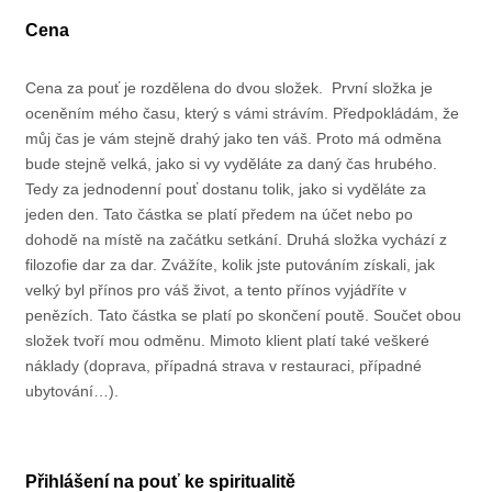
Cena
Cena za pouť je rozdělena do dvou složek. První složka je
oceněním mého času, který s vámi strávím. Předpokládám, že
můj čas je vám stejně drahý jako ten váš. Proto má odměna
bude stejně velká, jako si vy vyděláte za daný čas hrubého.
Tedy za jednodenní pouť dostanu tolik, jako si vyděláte za
jeden den. Tato částka se platí předem na účet nebo po
dohodě na místě na začátku setkání. Druhá složka vychází z
filozofie dar za dar. Zvážíte, kolik jste putováním získali, jak
velký byl přínos pro váš život, a tento přínos vyjádříte v
penězích. Tato částka se platí po skončení poutě. Součet obou
složek tvoří mou odměnu. Mimoto klient platí také veškeré
náklady (doprava, případná strava v restauraci, případné
ubytování…).
Přihlášení na pouť ke spiritualitě