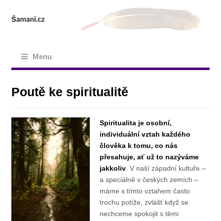
Menu
Poutě ke spiritualitě
Spiritualita je osobní,
individuální vztah každého
člověka k tomu, co nás
přesahuje, ať už to nazýváme
jakkoliv
. V naší západní kultuře –
a speciálně v českých zemích –
máme s tímto vztahem často
trochu potíže, zvlášť když se
nechceme spokojit s těmi