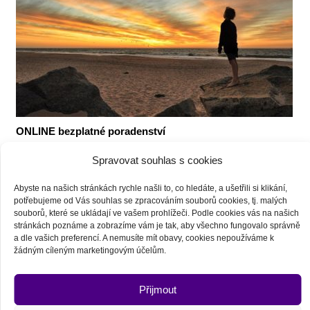
ONLINE bezplatné poradenství
Čas krize je vždy – už ze své podstaty – časem
Spravovat souhlas s cookies
transformačním. Abych Vám pomohl…
Abyste na našich stránkách rychle našli to, co hledáte, a ušetřili si klikání,
potřebujeme od Vás souhlas se zpracováním souborů cookies, tj. malých
souborů, které se ukládají ve vašem prohlížeči.
Podle cookies vás na našich
stránkách poznáme a zobrazíme vám je tak, aby všechno fungovalo správně
a dle vašich preferencí. A nemusíte mít obavy, cookies nepoužíváme k
žádným cíleným marketingovým účelům.
Přijmout