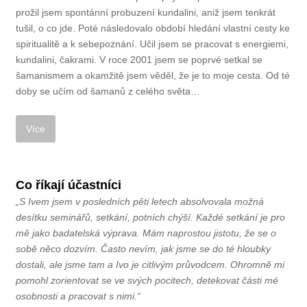
prožil jsem spontánní probuzení kundalini, aniž jsem tenkrát
tušil, o co jde. Poté následovalo období hledání vlastní cesty ke
spiritualitě a k sebepoznání. Učil jsem se pracovat s energiemi,
kundalini, čakrami. V roce 2001 jsem se poprvé setkal se
šamanismem a okamžitě jsem věděl, že je to moje cesta. Od té
doby se učím od šamanů z celého světa…
Co říkají účastníci
„S Ivem jsem v posledních pěti letech absolvovala možná
desítku seminářů, setkání, potních chýší. Každé setkání je pro
mě jako badatelská výprava. Mám naprostou jistotu, že se o
sobě něco dozvím. Často nevím, jak jsme se do té hloubky
dostali, ale jsme tam a Ivo je citlivým průvodcem. Ohromně mi
pomohl zorientovat se ve svých pocitech, detekovat části mé
osobnosti a pracovat s nimi.“