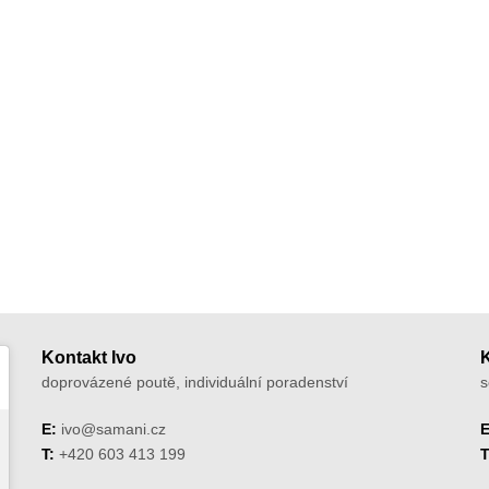
Kontakt Ivo
doprovázené poutě, individuální poradenství
s
E:
ivo@samani.cz
E
T:
+420 603 413 199
T