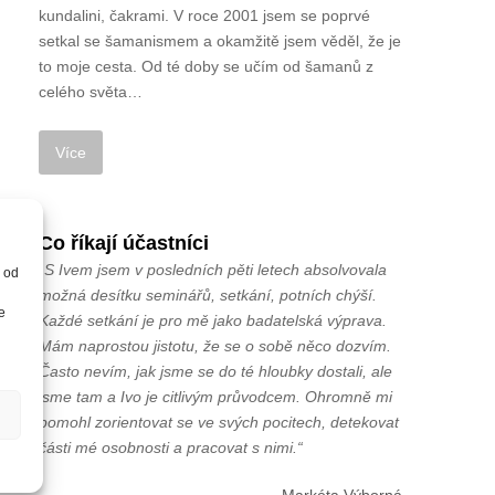
kundalini, čakrami. V roce 2001 jsem se poprvé
setkal se šamanismem a okamžitě jsem věděl, že je
to moje cesta. Od té doby se učím od šamanů z
celého světa…
Co říkají účastníci
„S Ivem jsem v posledních pěti letech absolvovala
e od
možná desítku seminářů, setkání, potních chýší.
e
Každé setkání je pro mě jako badatelská výprava.
Mám naprostou jistotu, že se o sobě něco dozvím.
Často nevím, jak jsme se do té hloubky dostali, ale
jsme tam a Ivo je citlivým průvodcem. Ohromně mi
pomohl zorientovat se ve svých pocitech, detekovat
části mé osobnosti a pracovat s nimi.“
Markéta Výborná