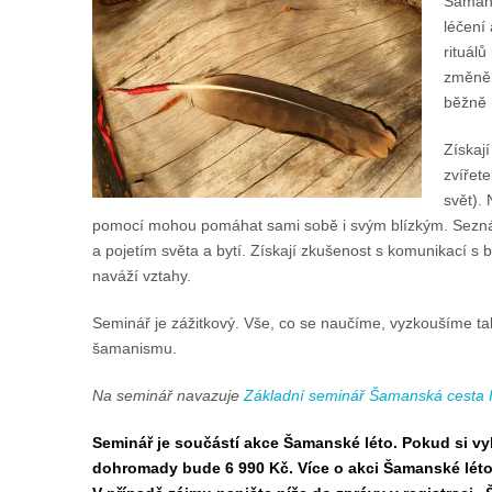
Šamani
léčení
rituál
změněné
běžně 
Získaj
zvířete
svět). 
pomocí mohou pomáhat sami sobě i svým blízkým. Seznámí 
a pojetím světa a bytí. Získají zkušenost s komunikací s 
naváží vztahy.
Seminář je zážitkový. Vše, co se naučíme, vyzkoušíme ta
šamanismu.
Na seminář navazuje
Základní seminář Šamanská cesta I
Seminář je součástí akce Šamanské léto. Pokud si vyb
dohromady bude 6 990 Kč. Více o akci Šamanské lét