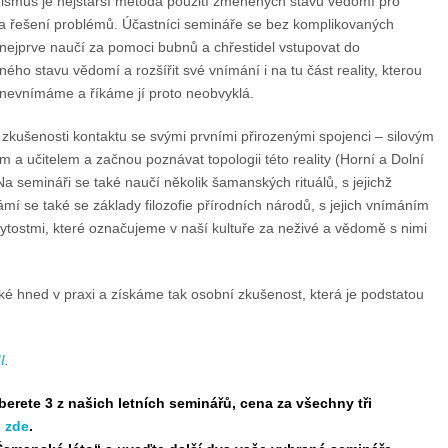
smus je nejstarší metoda použití změněných stavů vědomí pro
 a řešení problémů. Účastníci semináře se bez komplikovaných
ů nejprve naučí za pomoci bubnů a chřestidel vstupovat do
ho stavu vědomí a rozšířit své vnímání i na tu část reality, kterou
nevnímáme a říkáme jí proto neobvyklá.
í zkušenosti kontaktu se svými prvními přirozenými spojenci – silovým
m a učitelem a začnou poznávat topologii této reality (Horní a Dolní
Na semináři se také naučí několik šamanských rituálů, s jejichž
se také se základy filozofie přírodních národů, s jejich vnímáním
bytostmi, které označujeme v naší kultuře za neživé a vědomě s nimi
ké hned v praxi a získáme tak osobní zkušenost, která je podstatou
I
.
erete 3 z našich letních seminářů, cena za všechny tři
o
zde
.