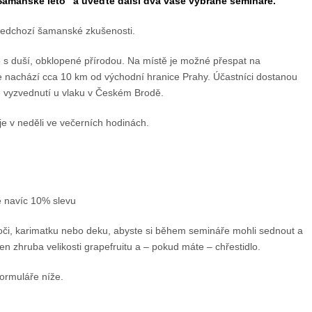
„Šamanské léto“ a uveďte další dva vaše vybrané semináře.
ředchozí šamanské zkušenosti.
o s duší, obklopené přírodou. Na místě je možné přespat na
e nachází cca 10 km od východní hranice Prahy. Účastníci dostanou
ké vyzvednutí u vlaku v Českém Brodě.
je v neděli ve večerních hodinách.
tě navíc 10% slevu
oči, karimatku nebo deku, abyste si během semináře mohli sednout a
n zhruba velikosti grapefruitu a – pokud máte – chřestidlo.
ormuláře níže.