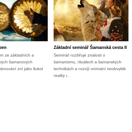
ben
Základní seminář Šamanská cesta II
ím ze základních a
Seminář rozšiřuje znalosti o
lných šamanových
šamanismu, rituálech a šamanských
bnování zní jako tlukot
technikách a rozvíjí vnímání neobvyklé
…
reality i…