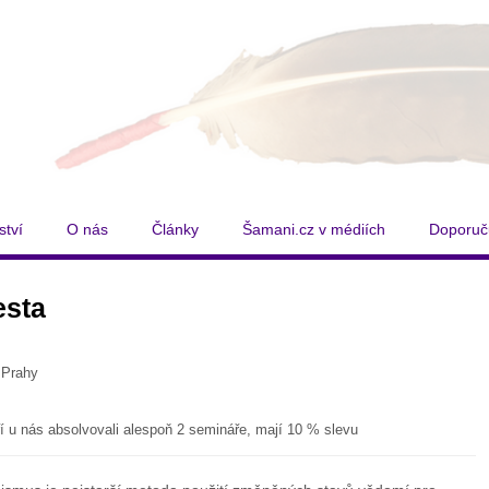
ství
O nás
Články
Šamani.cz v médiích
Doporuč
esta
 Prahy
eří u nás absolvovali alespoň 2 semináře, mají 10 % slevu