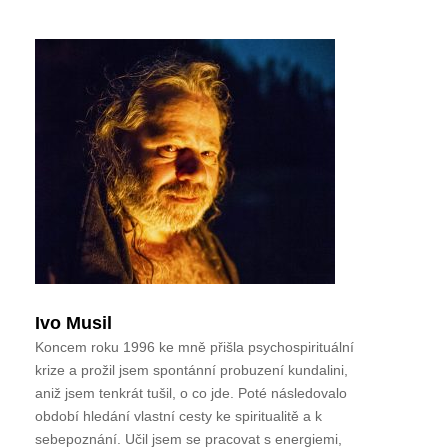
Ivo Musil
Koncem roku 1996 ke mně přišla psychospirituální
krize a prožil jsem spontánní probuzení kundalini,
aniž jsem tenkrát tušil, o co jde. Poté následovalo
období hledání vlastní cesty ke spiritualitě a k
sebepoznání. Učil jsem se pracovat s energiemi,