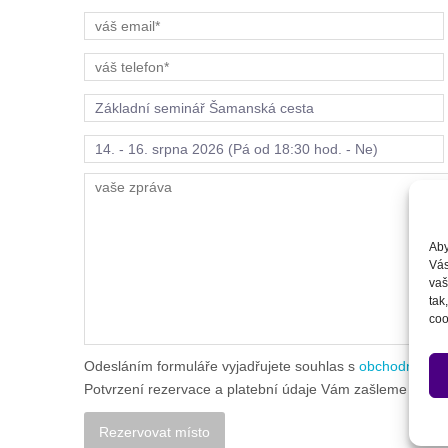
Aby
Vás
vaš
tak
coo
Odesláním formuláře vyjadřujete souhlas s
obchodními p
Potvrzení rezervace a platební údaje Vám zašleme během