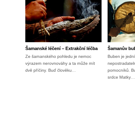
Šamanské léčení – Extrakční léčba
Šamanův bu
Ze šamanského pohledu je nemoc
Buben je jedn
výrazem nerovnováhy a ta může mít
nepostradate
dvě příčiny. Buď člověku…
pomocníků. Bu
srdce Matky