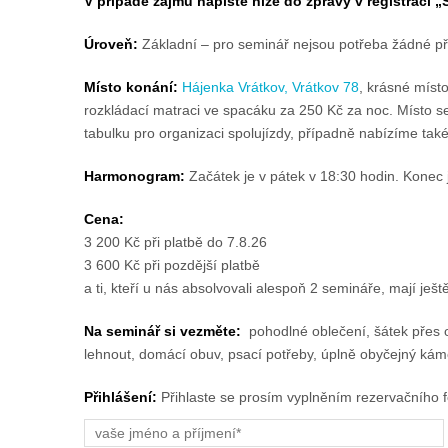
V případě zájmu napište níže do zprávy v registraci 
Úroveň:
Základní – pro seminář nejsou potřeba žádné p
Místo konání:
Hájenka Vrátkov, Vrátkov 78
, krásné míst
rozkládací matraci ve spacáku za 250 Kč za noc. Místo s
tabulku pro organizaci spolujízdy, případně nabízíme ta
Harmonogram:
Začátek je v pátek v 18:30 hodin. Konec 
Cena:
3 200 Kč při platbě do 7.8.26
3 600 Kč při pozdější platbě
a ti, kteří u nás absolvovali alespoň 2 semináře, mají ješ
Na seminář si vezměte:
pohodlné oblečení, šátek přes 
lehnout, domácí obuv, psací potřeby, úplně obyčejný káme
Přihlášení:
Přihlaste se prosím vyplněním rezervačního f