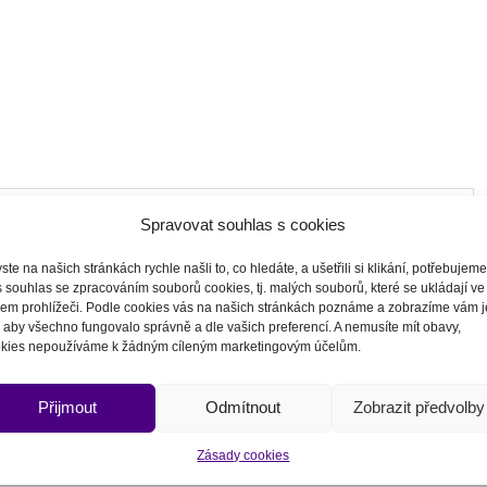
Spravovat souhlas s cookies
ste na našich stránkách rychle našli to, co hledáte, a ušetřili si klikání, potřebujem
 souhlas se zpracováním souborů cookies, tj. malých souborů, které se ukládají ve
em prohlížeči.
Podle cookies vás na našich stránkách poznáme a zobrazíme vám j
, aby všechno fungovalo správně a dle vašich preferencí. A nemusíte mít obavy,
kies nepoužíváme k žádným cíleným marketingovým účelům.
odmínkami
.
Přijmout
Odmítnout
Zobrazit předvolby
 krátké doby po odeslání rezervace.
Zásady cookies