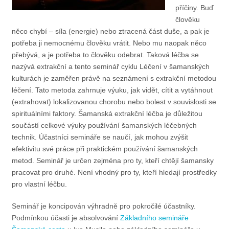
příčiny. Buď
člověku
něco chybí – síla (energie) nebo ztracená část duše, a pak je
potřeba ji nemocnému člověku vrátit. Nebo mu naopak něco
přebývá, a je potřeba to člověku odebrat. Taková léčba se
nazývá extrakční a tento seminář cyklu Léčení v šamanských
kulturách je zaměřen právě na seznámení s extrakční metodou
léčení. Tato metoda zahrnuje výuku, jak vidět, cítit a vytáhnout
(extrahovat) lokalizovanou chorobu nebo bolest v souvislosti se
spirituálními faktory. Šamanská extrakční léčba je důležitou
součástí celkové výuky používání šamanských léčebných
technik. Účastníci semináře se naučí, jak mohou zvýšit
efektivitu své práce při praktickém používání šamanských
metod. Seminář je určen zejména pro ty, kteří chtějí šamansky
pracovat pro druhé. Není vhodný pro ty, kteří hledají prostředky
pro vlastní léčbu.
Seminář je koncipován výhradně pro pokročilé účastníky.
Podmínkou účasti je absolvování
Základního semináře