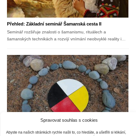
Přehled: Základní seminář Šamanská cesta II
Seminář rozšiřuje znalosti o šamanismu, rituálech a
šamanských technikách a rozvíjí vnímání neobvyklé reality i…
Spravovat souhlas s cookies
Abyste na našich stránkách rychle našli to, co hledáte, a ušetřili si klikání,