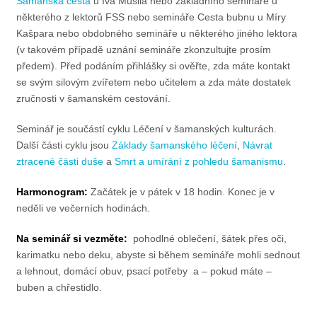
Šamanská cesta
u Iva Musila nebo základního semináře u
některého z lektorů FSS nebo semináře Cesta bubnu u Míry
Kašpara nebo obdobného semináře u některého jiného lektora
(v takovém případě uznání semináře zkonzultujte prosím
předem). Před podáním přihlášky si ověřte, zda máte kontakt
se svým silovým zvířetem nebo učitelem a zda máte dostatek
zručnosti v šamanském cestování.
Seminář je součástí cyklu Léčení v šamanských kulturách.
Další části cyklu jsou
Základy šamanského léčení
,
Návrat
ztracené části duše
a
Smrt a umírání z pohledu šamanismu
.
Harmonogram:
Začátek je v pátek v 18 hodin. Konec je v
neděli ve večerních hodinách.
Na seminář si vezměte:
pohodlné oblečení, šátek přes oči,
karimatku nebo deku, abyste si během semináře mohli sednout
a lehnout, domácí obuv, psací potřeby a – pokud máte –
buben a chřestidlo.