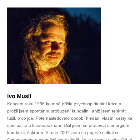
Ivo Musil
Koncem roku 1996 ke mně přišla psychospirituální krize a
prožil jsem spontánní probuzení kundalini, aniž jsem tenkrát
tušil, o co jde. Poté následovalo období hledání vlastní cesty ke
spiritualitě a k sebepoznání. Učil jsem se pracovat s energiemi,
kundalini, čakrami. V roce 2001 jsem se poprvé setkal se
šamanismem a okamžitě jsem věděl, že je to moje cesta. Od té