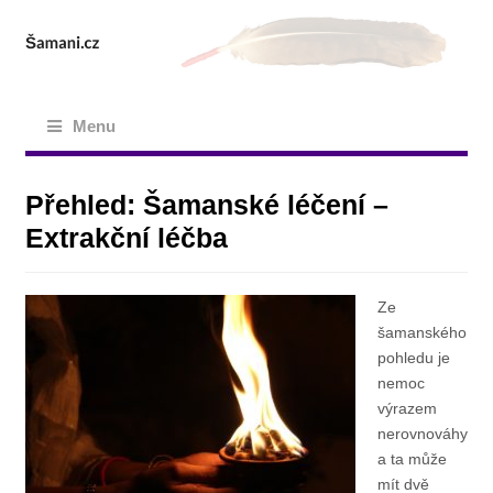
Menu
Přehled: Šamanské léčení –
Extrakční léčba
Ze
šamanského
pohledu je
nemoc
výrazem
nerovnováhy
a ta může
mít dvě