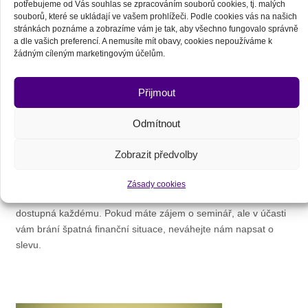
potřebujeme od Vás souhlas se zpracováním souborů cookies, tj. malých
souborů, které se ukládají ve vašem prohlížeči.
Podle cookies vás na našich
stránkách poznáme a zobrazíme vám je tak, aby všechno fungovalo správně
Přehled: Posvátný kruh síly Medicine Wheel I
a dle vašich preferencí. A nemusíte mít obavy, cookies nepoužíváme k
žádným cíleným marketingovým účelům.
Mayové, Aztékové a Toltékové, Keltové a Vikingové, Navahové
a Lakotové… Pradávné kultury z různých časů…
Přijmout
Odmítnout
Zobrazit předvolby
Zásady cookies
Zastáváme názor, že moudrost přírodních národů má být
dostupná každému. Pokud máte zájem o seminář, ale v účasti
vám brání špatná finanční situace, neváhejte nám napsat o
slevu.