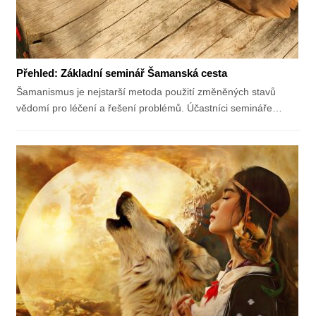
Přehled: Základní seminář Šamanská cesta
Šamanismus je nejstarší metoda použití změněných stavů
vědomí pro léčení a řešení problémů. Účastníci semináře…