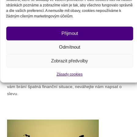
Přehled: Posvátný kruh síly Medicine Wheel I
stránkách poznáme a zobrazíme vám je tak, aby všechno fungovalo správně
Mayové, Aztékové a Toltékové, Keltové a Vikingové, Navahové
a dle vašich preferencí. A nemusíte mít obavy, cookies nepoužíváme k
a Lakotové… Pradávné kultury z různých časů…
žádným cíleným marketingovým účelům.
Přijmout
Odmítnout
Zobrazit předvolby
Zastáváme názor, že moudrost přírodních národů má být
Zásady cookies
dostupná každému. Pokud máte zájem o seminář, ale v účasti
vám brání špatná finanční situace, neváhejte nám napsat o
slevu.