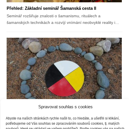
Přehled: Základní seminář Šamanská cesta II
Seminář rozšiřuje znalosti o šamanismu, rituálech a
šamanských technikách a rozvíjí vnímání neobvyklé reality i…
Spravovat souhlas s cookies
Abyste na našich stránkách rychle našli to, co hledáte, a ušetřili si klikání,
potřebujeme od Vás souhlas se zpracováním souborů cookies, tj. malých
souborů, které se ukládají ve vašem prohlížeči.
Podle cookies vás na našich