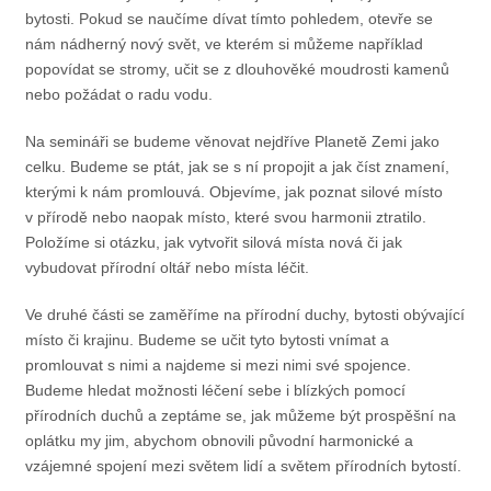
bytosti. Pokud se naučíme dívat tímto pohledem, otevře se
nám nádherný nový svět, ve kterém si můžeme například
popovídat se stromy, učit se z dlouhověké moudrosti kamenů
nebo požádat o radu vodu.
Na semináři se budeme věnovat nejdříve Planetě Zemi jako
celku. Budeme se ptát, jak se s ní propojit a jak číst znamení,
kterými k nám promlouvá. Objevíme, jak poznat silové místo
v přírodě nebo naopak místo, které svou harmonii ztratilo.
Položíme si otázku, jak vytvořit silová místa nová či jak
vybudovat přírodní oltář nebo místa léčit.
Ve druhé části se zaměříme na přírodní duchy, bytosti obývající
místo či krajinu. Budeme se učit tyto bytosti vnímat a
promlouvat s nimi a najdeme si mezi nimi své spojence.
Budeme hledat možnosti léčení sebe i blízkých pomocí
přírodních duchů a zeptáme se, jak můžeme být prospěšní na
oplátku my jim, abychom obnovili původní harmonické a
vzájemné spojení mezi světem lidí a světem přírodních bytostí.