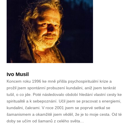
Ivo Musil
Koncem roku 1996 ke mně přišla psychospirituální krize a
prožil jsem spontánní probuzení kundalini, aniž jsem tenkrát
tušil, o co jde. Poté následovalo období hledání vlastní cesty ke
spiritualitě a k sebepoznání. Učil jsem se pracovat s energiemi,
kundalini, čakrami. V roce 2001 jsem se poprvé setkal se
šamanismem a okamžitě jsem věděl, že je to moje cesta. Od té
doby se učím od šamanů z celého světa…