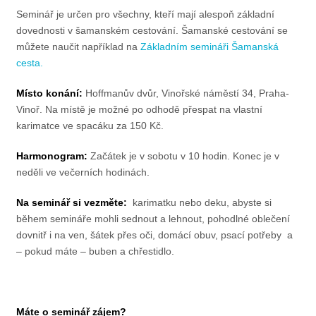
Seminář je určen pro všechny, kteří mají alespoň základní
dovednosti v šamanském cestování. Šamanské cestování se
můžete naučit například na
Základním semináři Šamanská
cesta.
Místo konání:
Hoffmanův dvůr, Vinořské náměstí 34, Praha-
Vinoř. Na místě je možné po odhodě přespat na vlastní
karimatce ve spacáku za 150 Kč.
Harmonogram:
Začátek je v sobotu v 10 hodin. Konec je v
neděli ve večerních hodinách.
Na seminář si vezměte:
karimatku nebo deku, abyste si
během semináře mohli sednout a lehnout, pohodlné oblečení
dovnitř i na ven, šátek přes oči, domácí obuv, psací potřeby a
– pokud máte – buben a chřestidlo.
Máte o seminář zájem?